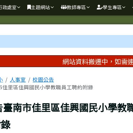
小全球資訊網
行政處室
主題網站
教師專區
學生專區
域內容
網站資料搬遷中，如需連
區域
小
人事室
校園公告
市佳里區佳興國民小學教職員工聘約附錄
上頁
告臺南市佳里區佳興國民小學教
附錄