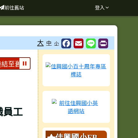
前往舊站
登入
大
中
小
右邊區域內容
結至舊站，請點選上方連結
網站資料搬遷中
內容摘要：此
職員工
佳興國小FB