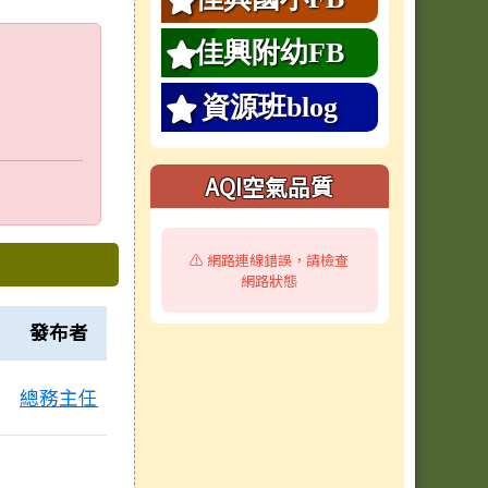
佳興附幼FB
資源班blog
AQI空氣品質
⚠️ 網路連線錯誤，請檢查
網路狀態
發布者
總務主任