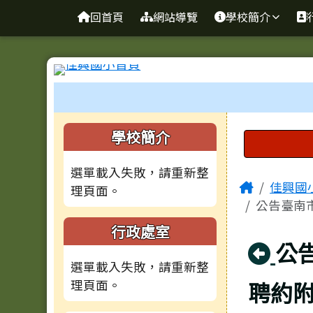
臺南市佳里區佳興國民國
導覽列
跳至主內容區
回首頁
網站導覽
學校簡介
工具列
頁尾區域
左邊區域內容
上中區
學校簡介
選單載入失敗，請重新整
主內容
Home
佳興國
理頁面。
公告臺南
行政處室
回
公
選單載入失敗，請重新整
理頁面。
聘約