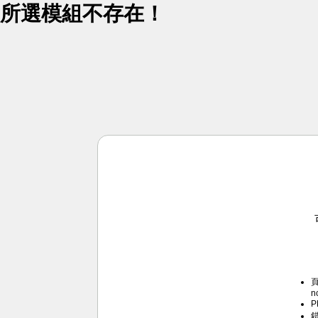
所選模組不存在！
頁
n
P
錯