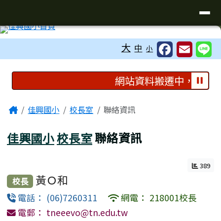
臺南市佳里區佳興國民國小全球資訊
導覽列
跳至主內容區
工具列
大
中
小
頁尾區域
上中區域內容
網站資料搬遷中，如需連
主內容區域
Home
佳興國小
校長室
聯絡資訊
佳興國小
校長室
聯絡資訊
389
黃Ｏ和
校長
電話： (06)7260311
網電： 218001校長
電郵： tneeevo@tn.edu.tw