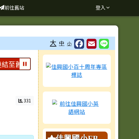
前往舊站
登入
大
中
小
右邊區域內容
結至舊站，請點選上方連結
網站資料搬遷中
331
內容摘要：此
佳興國小FB