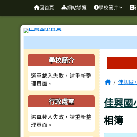
臺南市佳里區佳興國民國
導覽列
跳至主內容區
回首頁
網站導覽
學校簡介
工具列
頁尾區域
左邊區域內容
上中區
學校簡介
選單載入失敗，請重新整
主內容
Home
佳興國
理頁面。
佳興國
行政處室
選單載入失敗，請重新整
相簿
理頁面。