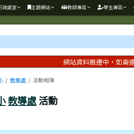
小全球資訊網
行政處室
主題網站
教師專區
學生專區
域內容
網站資料搬遷中，如需連
區域
小
教導處
活動相簿
小
教導處
活動