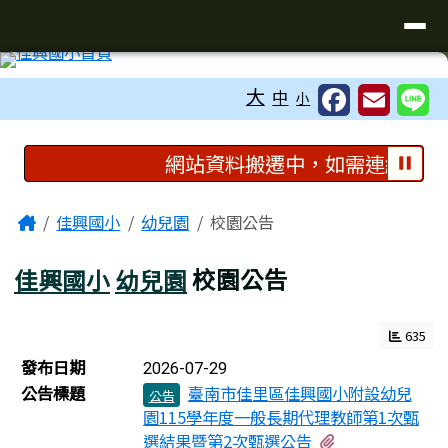
臺南市佳里區佳興國民國小全球資訊
導覽列
跳至主內容區
工具列
大
中
小
頁尾區域
上中區域內容
網站資料搬遷中，如需連結至舊
主內容區域
Home
佳興國小
幼兒園
校園公告
佳興國小
幼兒園
校園公告
635
新聞列表
發布日期
2026-07-29
公告標題
臺南市佳里區佳興國小附設幼兒
公告
園115學年度一般長期代理教師第1次甄
有1個附檔
選結果暨第2次甄選公告