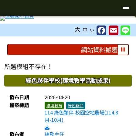
臺南市佳里區佳興國民國小全球資訊
導覽列
跳至主內容區
工具列
大
中
小
頁尾區域
上中區域內容
網站資料搬遷中，如
主內容區域
所選模組不存在！
下中區域內容
綠色夥伴學校(環境教學活動成果)
檔案列表
發布日期
2026-04-20
檔案標題
環境教育
綠色夥伴
114 綠色夥伴-校園空地農場(114.8
月-10月)
發布者
總務主任